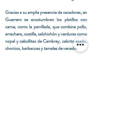
Gracias a su amplia presencia de cazadores, en 
Guerrero se acostumbran los platillos con 
carne, como la parrillada, que combina pollo, 
arrachera, costilla, salchichón y verduras como 
nopal y cebollitas de Cambray, cabrito asado, 
chorizos, barbacoas y tamales de venado.
Algunos de los ranchos cuentan con cocinas 
donde se pueden preparar los productos de la 
caza, que además sirven platillos como el 
machacado, los cortes de carne asada, el pan 
de maíz, la fritada y los deliciosos frijoles 
rancheros.
La artesanía que se puede adquirir en Guerrero 
es de bellos trabajos de talabartería como 
llaveros, bolsos y cinturones de piel tejida. 