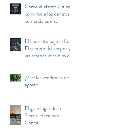
Cómo el efecto Gruen
convirtió a los centros
comerciales en
máquinas de manipular
y secuestrar la mente
El laberinto bajo la fe:
del consumidor
El secreto del «cepo» y
las arterias invisibles de
la Basílica de
Guadalupe
¡Vive las vendimias de
agosto!
El gran lugar de la
Sierra: Hacienda
Concá