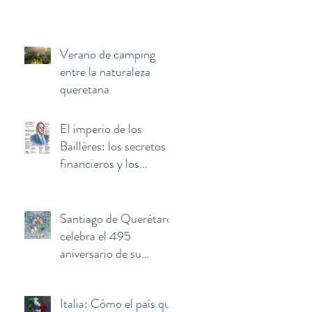
Verano de camping
entre la naturaleza
queretana
El imperio de los
Baillères: los secretos
financieros y los
negocios invisibles
detrás de la fortuna de
El Palacio de Hierro
Santiago de Querétaro
celebra el 495
aniversario de su
fundación
Italia: Cómo el país que