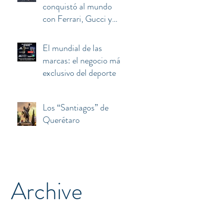
conquistó al mundo
con Ferrari, Gucci y
Armani terminó
atrapado entre el euro,
El mundial de las
Berlusconi y China
marcas: el negocio más
exclusivo del deporte
Los “Santiagos” de
Querétaro
Archive