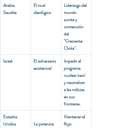
Arabia 
El rival 
Liderazgo del 
Saudita
ideológico
mundo 
sunita y 
contención 
del 
"Creciente 
Chiita".
Israel
El adversario 
Impedir el 
existencial
programa 
nuclear iraní 
y neutralizar 
a las milicias 
en sus 
fronteras.
Estados 
Mantener el 
Unidos
La potencia 
flujo 