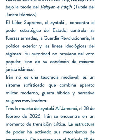
bajo la teoría del 
Velayat-e Faqih
 (Tutela del 
Jurista Islámico).
El Líder Supremo, el ayatolá , concentra el 
poder estratégico del Estado: controla las 
fuerzas armadas, la Guardia Revolucionaria, la 
política exterior y las líneas ideológicas del 
régimen. Su autoridad no proviene del voto 
popular, sino de su condición de máximo 
jurista islámico.
Irán no es una teocracia medieval; es un 
sistema sofisticado que combina aparato 
militar moderno, guerra híbrida y narrativa 
religiosa movilizadora.
Tras la muerte del ayatolá Alí Jameneí, 
el 
28 de 
febrero de 2026
, 
Irán se encuentra en un 
momento de transición crítica.
 La estructura 
de poder ha activado sus mecanismos de 
emergencia.
 De
 acuerdo con el Artículo 111 de 