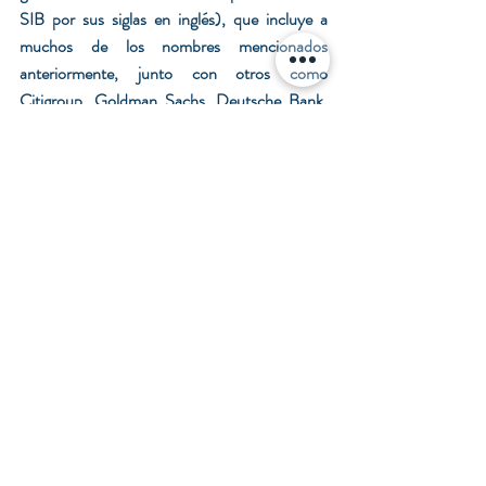
SIB por sus siglas en inglés), que incluye a 
muchos de los nombres mencionados 
anteriormente, junto con otros como 
Citigroup, Goldman Sachs, Deutsche Bank, 
UBS, entre otros. La inclusión en esta lista 
implica una supervisión más estricta y mayores 
requisitos de capital, precisamente para mitigar 
los riesgos inherentes a su tamaño e 
interconexión.
Desafíos y oportunidades en el 