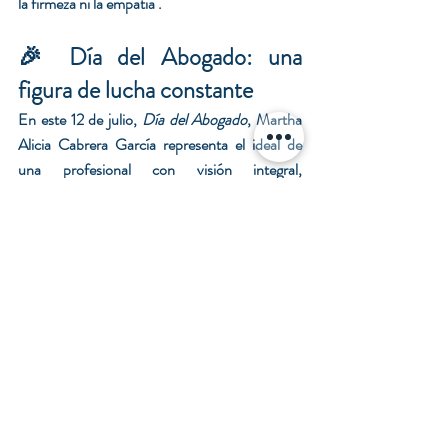
la firmeza ni la empatía .
🎉 Día del Abogado: una 
figura de lucha constante
En este 12 de julio, 
Día del Abogado
, Martha 
Alicia Cabrera García representa el ideal de 
una profesional con visión integral, 
compromiso social, y liderazgo auténtico. Su 
historia inspira por varias razones:
Conoce ampliamente la abogacía y el 
Derecho Penal, Mercantil y Familiar
Supera estereotipos de género con 
firmeza y éxito.
Celebra la victoria en lo jurídico, sin 
perder de vista lo humano.
Visualiza una mejor equidad dentro de la 
profesión.