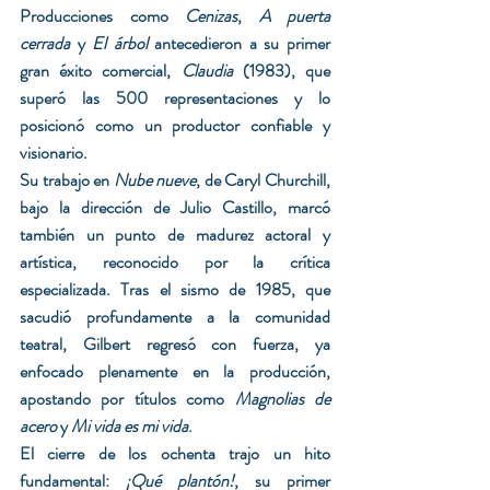
Producciones como 
Cenizas
, 
A puerta 
cerrada
 y 
El árbol
 antecedieron a su primer 
gran éxito comercial, 
Claudia
 (1983), que 
superó las 500 representaciones y lo 
posicionó como un productor confiable y 
visionario.
Su trabajo en 
Nube nueve
, de Caryl Churchill, 
bajo la dirección de Julio Castillo, marcó 
también un punto de madurez actoral y 
artística, reconocido por la crítica 
especializada. Tras el sismo de 1985, que 
sacudió profundamente a la comunidad 
teatral, Gilbert regresó con fuerza, ya 
enfocado plenamente en la producción, 
apostando por títulos como 
Magnolias de 
acero
 y 
Mi vida es mi vida
.
El cierre de los ochenta trajo un hito 
fundamental: 
¡Qué plantón!
, su primer 