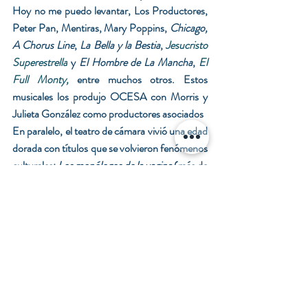
Hoy no me puedo levantar, Los Productores, 
Peter Pan, Mentiras, Mary Poppins, 
Chicago, 
A Chorus Line
, 
La Bella y la Bestia
, 
Jesucristo 
Superestrella
y 
El Hombre de La Mancha
,
El 
Full Monty,
entre muchos otros. Estos 
musicales los produjo OCESA con Morris y 
Julieta González como productores asociados 
En paralelo, el teatro de cámara vivió una edad 
dorada con títulos que se volvieron fenómenos 
culturales: 
Los monólogos de la vagina
 (más de 
8,100 funciones y contando), Por la Punta de 
la Nariz, 
Defendiendo al Cavernícola
, 
El 
método Grönholm
 y 
Adorables enemigas
.
Otros de sus exitosos montajes han sido 100 
metros cuadrados o El inconveniente, Dos 
locas de remate, Ugo, Pako y JoseLuiz, Los 
guajolotes salvajes, Querida, un montaje 
musical-circense a partir de las canciones de 