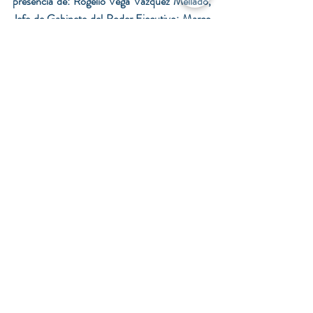
presencia de: Rogelio Vega Vázquez Mellado, 
Jefe de Gabinete del Poder Ejecutivo; Marco 
del Prete, Secretario de Desarrollo 
Sustentable; Tamara Nieto, Rectora de la 
UNAQ; Andrés Soler, Director Planta GE 
Aviation Qro; y Gabriel Francisco Arreola, 
Gerente de Operaciones y Relaciones con el 
Gobierno, para la firma del Convenio.