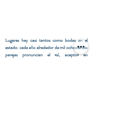
Lugares hay casi tantos como bodas en el 
estado: cada año alrededor de mil ochocientas 
parejas pronuncian el «sí, acepto» en 
Querétaro. Salones, haciendas, viñedos, 
casonas, jardines, antiguos cascos; con vistas a 
un río o presa, con una capilla sin techo, pero 
cuyos elementos derruidos son hermosos; con 
un monolito al fondo; por la noche o desde el 
mediodía, en los meses estivales de cielo 
espléndido o en aquellos en los que aprieta el 
frío; de rigurosa etiqueta o con margen para la 
informalidad; en la ciudad o a kilómetros de 
distancia de ella; campestres o urbanas. Sea 