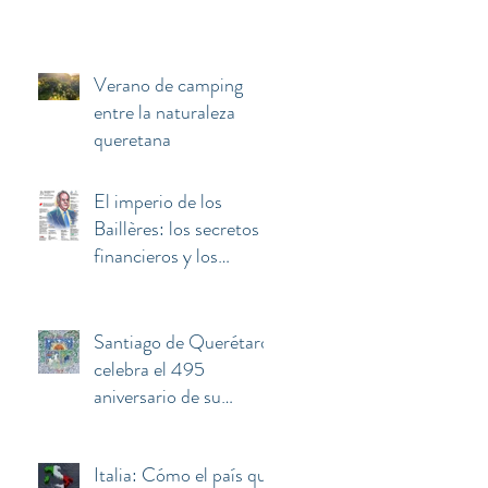
Verano de camping
entre la naturaleza
queretana
El imperio de los
Baillères: los secretos
financieros y los
negocios invisibles
detrás de la fortuna de
El Palacio de Hierro
Santiago de Querétaro
celebra el 495
aniversario de su
fundación
Italia: Cómo el país que