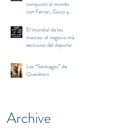
conquistó al mundo
con Ferrari, Gucci y
Armani terminó
atrapado entre el euro,
El mundial de las
Berlusconi y China
marcas: el negocio más
exclusivo del deporte
Los “Santiagos” de
Querétaro
Archive