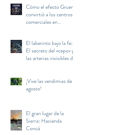
Cómo el efecto Gruen
convirtió a los centros
comerciales en
máquinas de manipular
y secuestrar la mente
El laberinto bajo la fe:
del consumidor
El secreto del «cepo» y
las arterias invisibles de
la Basílica de
Guadalupe
¡Vive las vendimias de
agosto!
El gran lugar de la
Sierra: Hacienda
Concá