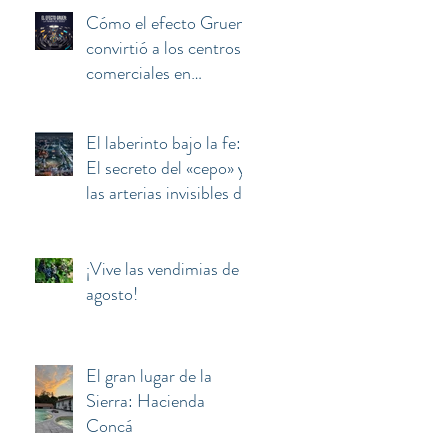
Cómo el efecto Gruen
convirtió a los centros
comerciales en
máquinas de manipular
y secuestrar la mente
El laberinto bajo la fe:
del consumidor
El secreto del «cepo» y
las arterias invisibles de
la Basílica de
Guadalupe
¡Vive las vendimias de
agosto!
El gran lugar de la
Sierra: Hacienda
Concá