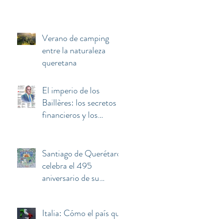
Verano de camping
entre la naturaleza
queretana
El imperio de los
Baillères: los secretos
financieros y los
negocios invisibles
detrás de la fortuna de
El Palacio de Hierro
Santiago de Querétaro
celebra el 495
aniversario de su
fundación
Italia: Cómo el país que