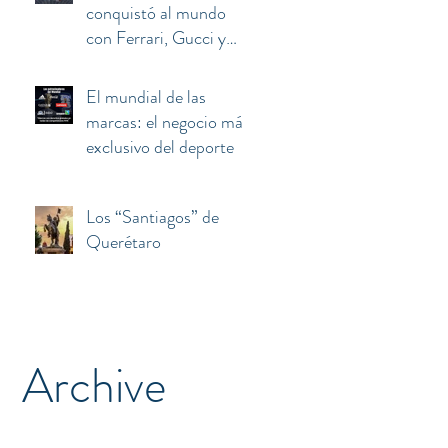
conquistó al mundo
con Ferrari, Gucci y
Armani terminó
atrapado entre el euro,
El mundial de las
Berlusconi y China
marcas: el negocio más
exclusivo del deporte
Los “Santiagos” de
Querétaro
Archive