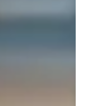
de constancias a los alumnos que
concluyeron la Cuarta Generación del
Diplomado Audiovisual "Querétaro Inédito",