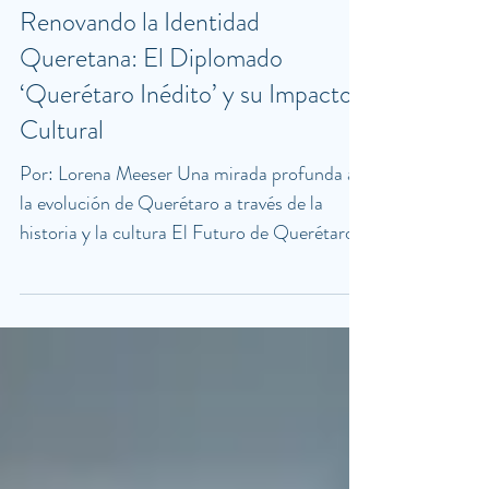
29 mar 2025
Renovando la Identidad
Queretana: El Diplomado
‘Querétaro Inédito’ y su Impacto
Cultural
Por: Lorena Meeser Una mirada profunda a
la evolución de Querétaro a través de la
historia y la cultura El Futuro de Querétaro
Empapado en su Historia: Mauricio Kuri
Entrega Constancias del Diplomado
‘Querétaro Inédito’ El pasado jueves, en una
ceremonia realizada en la Casa de la
Corregidora, el gobernador de Querétaro,
Mauricio Kuri González, encabezó la entrega