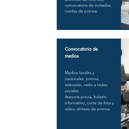
convocatoria de invitados,
ruedas de prensa.
Convocatoria de
medios
Medios locales y
nacionales: prensa,
televisión, radio y redes
sociales
Asesoría previa, boletín
informativo, corte de foto y
video, síntesis de prensa.