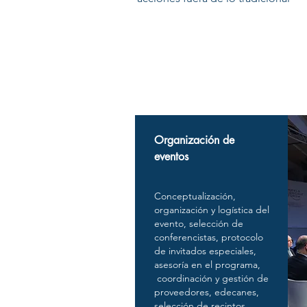
Organización de
eventos
Conceptualización,
organización y logística del
evento, selección de
conferencistas, protocolo
de invitados especiales,
asesoría en el programa,
coordinación y gestión de
proveedores, edecanes,
selección de recintos,