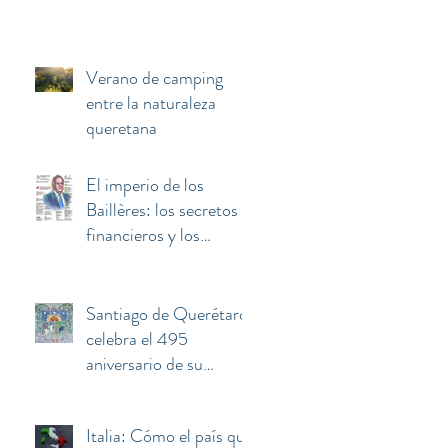
Verano de camping
entre la naturaleza
queretana
El imperio de los
Baillères: los secretos
financieros y los
negocios invisibles
detrás de la fortuna de
El Palacio de Hierro
Santiago de Querétaro
celebra el 495
aniversario de su
fundación
Italia: Cómo el país que