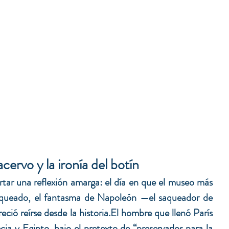
acervo y la ironía del botín
tar una reflexión amarga: el día en que el museo más 
queado, el fantasma de Napoleón —el saqueador de 
ió reírse desde la historia.El hombre que llenó París 
a y Egipto, bajo el pretexto de “preservarlos para la 