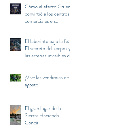
Cómo el efecto Gruen
convirtió a los centros
comerciales en
máquinas de manipular
y secuestrar la mente
El laberinto bajo la fe:
del consumidor
El secreto del «cepo» y
las arterias invisibles de
la Basílica de
Guadalupe
¡Vive las vendimias de
agosto!
El gran lugar de la
Sierra: Hacienda
Concá