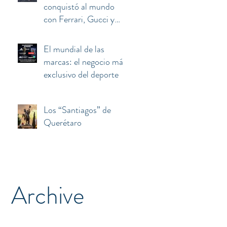
conquistó al mundo
con Ferrari, Gucci y
Armani terminó
atrapado entre el euro,
El mundial de las
Berlusconi y China
marcas: el negocio más
exclusivo del deporte
Los “Santiagos” de
Querétaro
Archive