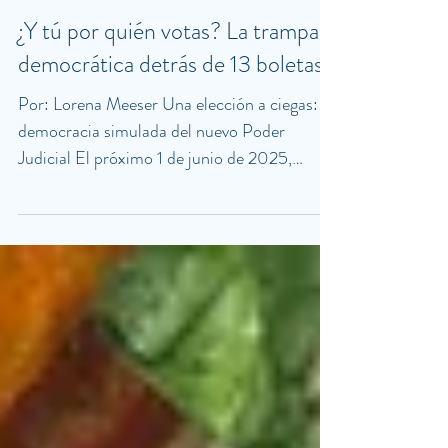
31 may 2025
¿Y tú por quién votas? La trampa
democrática detrás de 13 boletas
Por: Lorena Meeser Una elección a ciegas: la
democracia simulada del nuevo Poder
Judicial El próximo 1 de junio de 2025,
México vivirá un hecho inédito: por primera
vez en la historia, los ciudadanos podrán
elegir por voto directo a jueces, magistrados
y ministros del Poder Judicial de la
Federación. Esta reforma, propuesta por el
expresidente Andrés Manuel López Obrador
y aprobada en septiembre de 2024, fue
presentada como una vía para democratizar