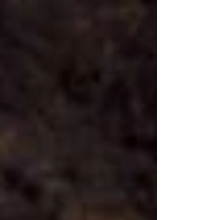
miles de especies de animales y plantas
excepcionales en los numerosos microclimas
que componen esta gran área natural
protegida. La belleza que posee esta Reserva
de la Biosfera en toda su extensión ha
transformado a estas tierras en un
extraordinario destino turí