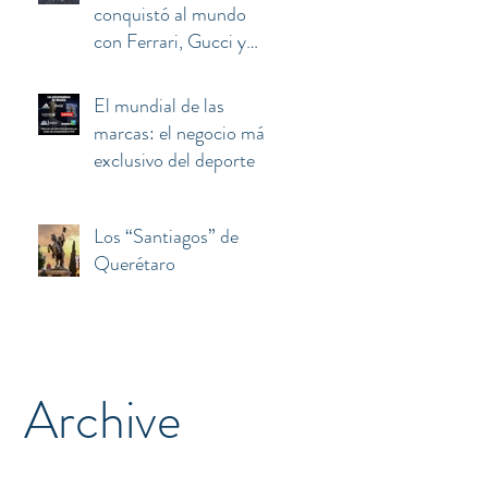
conquistó al mundo
con Ferrari, Gucci y
Armani terminó
atrapado entre el euro,
El mundial de las
Berlusconi y China
marcas: el negocio más
exclusivo del deporte
Los “Santiagos” de
Querétaro
Archive