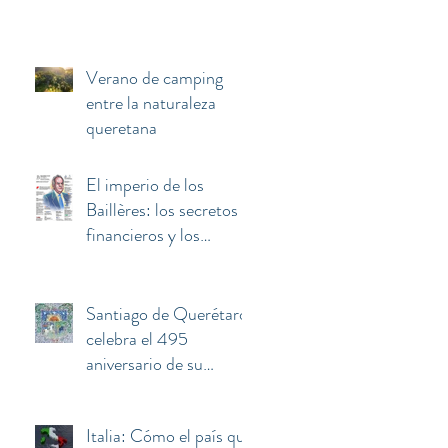
Verano de camping
entre la naturaleza
queretana
El imperio de los
Baillères: los secretos
financieros y los
negocios invisibles
detrás de la fortuna de
El Palacio de Hierro
Santiago de Querétaro
celebra el 495
aniversario de su
fundación
Italia: Cómo el país que