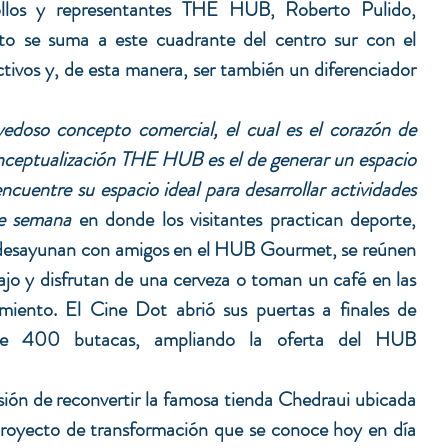
los y representantes THE HUB, Roberto Pulido, 
o se suma a este cuadrante del centro sur con el 
ctivos y, de esta manera, ser también un diferenciador 
doso concepto comercial, el cual es el corazón de 
nceptualización THE HUB es el de generar un espacio 
uentre su espacio ideal para desarrollar actividades 
de semana
 en donde los visitantes practican deporte, 
, desayunan con amigos en el HUB Gourmet, se reúnen 
bajo y disfrutan de una cerveza o toman un café en las 
imiento. El Cine Dot abrió sus puertas a finales de 
de 400 butacas, ampliando la oferta del HUB 
ón de reconvertir la famosa tienda Chedraui ubicada 
proyecto de transformación que se conoce hoy en día 