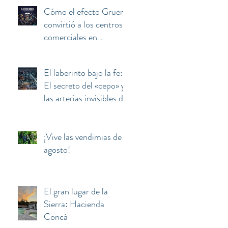
Cómo el efecto Gruen
convirtió a los centros
comerciales en
máquinas de manipular
y secuestrar la mente
El laberinto bajo la fe:
del consumidor
El secreto del «cepo» y
las arterias invisibles de
la Basílica de
Guadalupe
¡Vive las vendimias de
agosto!
El gran lugar de la
Sierra: Hacienda
Concá