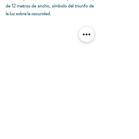
de 12 metros de ancho, símbolo del triunfo de 
la luz sobre la oscuridad.
Con una superficie de más de 600 metros 
cuadrados (61 metros de largo por 15 de alto), 
la Galería de Apolo sirvió de modelo para otro 
ícono del clasicismo francés: la Galería de los 
Espejos del Palacio de Versalles.
Desde 1887, el espacio alberga la colección de 
las joyas de la Corona de Francia, entre las que 
destacan el diamante Régent, el Sancy, el 