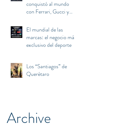
conquistó al mundo
con Ferrari, Gucci y
Armani terminó
atrapado entre el euro,
El mundial de las
Berlusconi y China
marcas: el negocio más
exclusivo del deporte
Los “Santiagos” de
Querétaro
Archive