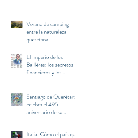
Verano de camping
entre la naturaleza
queretana
El imperio de los
Baillères: los secretos
financieros y los
negocios invisibles
detrás de la fortuna de
El Palacio de Hierro
Santiago de Querétaro
celebra el 495
aniversario de su
fundación
Italia: Cómo el país que