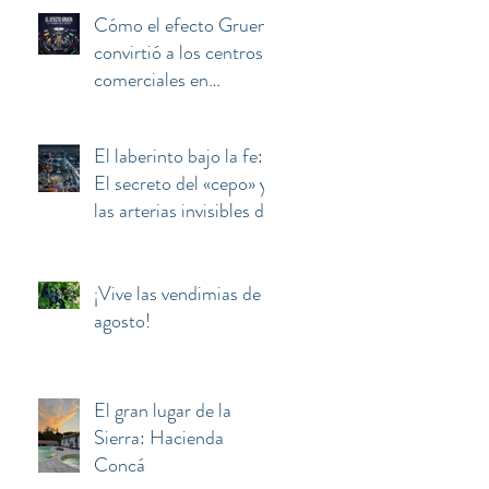
Cómo el efecto Gruen
convirtió a los centros
comerciales en
máquinas de manipular
y secuestrar la mente
El laberinto bajo la fe:
del consumidor
El secreto del «cepo» y
las arterias invisibles de
la Basílica de
Guadalupe
¡Vive las vendimias de
agosto!
El gran lugar de la
Sierra: Hacienda
Concá