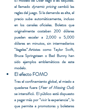
El modelo de Uber llegó a las taquillas: 
el llamado 
dynamic pricing
 cambió las 
reglas del juego. Si la demanda es alta, el 
precio sube automáticamente, incluso 
en los canales oficiales. Boletos que 
originalmente costaban 200 dólares 
pueden escalar a 2,000 o 5,000 
dólares en minutos, sin intermediarios 
“ilegales”.Artistas como Taylor Swift, 
Bruce Springsteen o Bad Bunny han 
sido ejemplos emblemáticos de este 
modelo.
El efecto FOMO
Tras el confinamiento global, el miedo a 
quedarse fuera (
Fear of Missing Out
) 
se intensificó. El público está dispuesto 
a pagar más por “vivir la experiencia”, lo 
que permite a promotoras y boleteras 