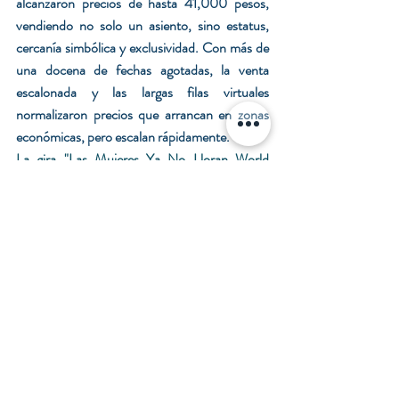
alcanzaron precios de hasta 41,000 pesos, 
vendiendo no solo un asiento, sino estatus, 
cercanía simbólica y exclusividad. Con más de 
una docena de fechas agotadas, la venta 
escalonada y las largas filas virtuales 
normalizaron precios que arrancan en zonas 
económicas, pero escalan rápidamente.
La gira 
"Las Mujeres Ya No Lloran World 
Tour"
 de Shakira fue un éxito rotundo en 
2025, generando más de 
327 millones de 
dólares en ingresos brutos
 y vendiendo más de 
2.5 millones de entradas, según Billboard 
Boxscore
, 
consolidándose como la gira latina 
más taquillera de una mujer en la historia, con 
estimaciones apuntando a superar los 300 
millones de dólares solo en ventas de boletos y 
un impacto económico aún mayor por 
patrocinios y merchandising por encima de los 