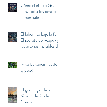
Cómo el efecto Gruen
convirtió a los centros
comerciales en
máquinas de manipular
y secuestrar la mente
El laberinto bajo la fe:
del consumidor
El secreto del «cepo» y
las arterias invisibles de
la Basílica de
Guadalupe
¡Vive las vendimias de
agosto!
El gran lugar de la
Sierra: Hacienda
Concá