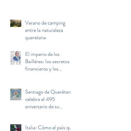
Verano de camping
entre la naturaleza
queretana
El imperio de los
Baillères: los secretos
financieros y los
negocios invisibles
detrás de la fortuna de
El Palacio de Hierro
Santiago de Querétaro
celebra el 495
aniversario de su
fundación
Italia: Cómo el país que