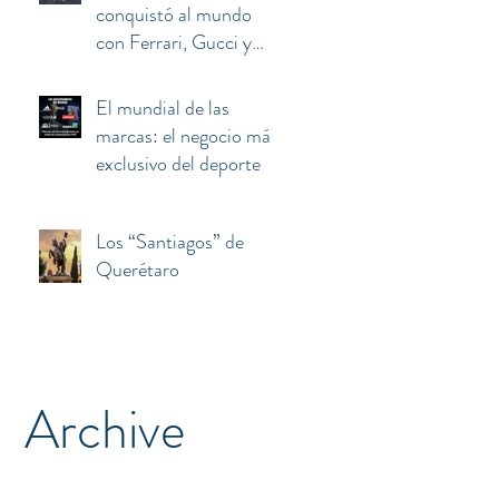
conquistó al mundo
con Ferrari, Gucci y
Armani terminó
atrapado entre el euro,
El mundial de las
Berlusconi y China
marcas: el negocio más
exclusivo del deporte
Los “Santiagos” de
Querétaro
Archive