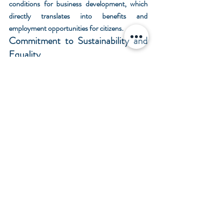
conditions for business development, which 
directly translates into benefits and 
employment opportunities for citizens.
Commitment to Sustainability and 
Equality
The new Pringles plant is not only an economic 
engine but also an example of commitment to 
the environment and gender equality. Marco 
Del Prete highlighted Kellanova's sustainability 
policy, which includes recycling water used in 
its processes and the absence of discharges 
into the municipal system, demonstrating its 
environmental responsibility.
A truly innovative and commendable aspect of 
this new facility is gender parity. Eugenio 
Guadalupe Govea Arcos, General Director of 
Technical Support at the Ministry of Economy 
of the Mexican Government, applauded that 