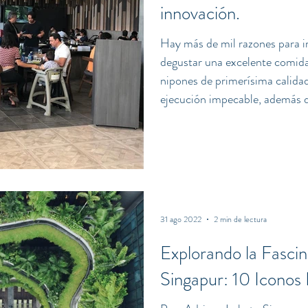
innovación.
Hay más de mil razones para i
degustar una excelente comida
nipones de primerísima calidad,
ejecución impecable, además de asistir a los eventos del ro
de atún que se llevan a cabo c
japonesa está más presente qu
Querétaro y el restaurante Goen llegó para quedarse en el
paladar de los queretanos y bas
31 ago 2022
2 min de lectura
Explorando la Fasci
Singapur: 10 Iconos