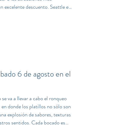
n excelente descuento. Seattle es
s y cosmopolitas de Estados
rtantes
lan con sus lagos y sus frondosos
ity PASS ? Es un pas
bado 6 de agosto en el
se va a llevar a cabo el ronqueo
en donde los platillos no sólo son
 una explosión de sabores, texturas
stros sentidos. Cada bocado es
da la oportunidad de gozar de la