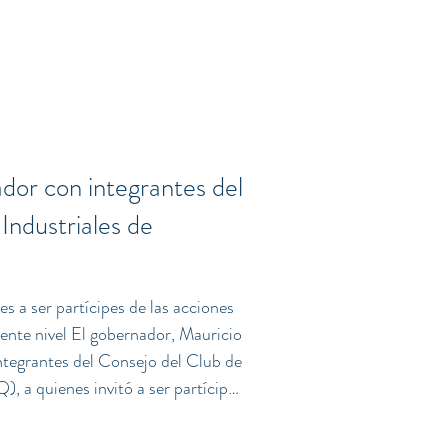
ivir momentos mágicos. El
ner la mejor gastronomía
stá a la vanguardia al
dor con integrantes del
Industriales de
s a ser partícipes de las acciones
iente nivel El gobernador, Mauricio
ntegrantes del Consejo del Club de
), a quienes invitó a ser partícipes
es que llevarán al estado al
chó sus propuestas e inquietudes