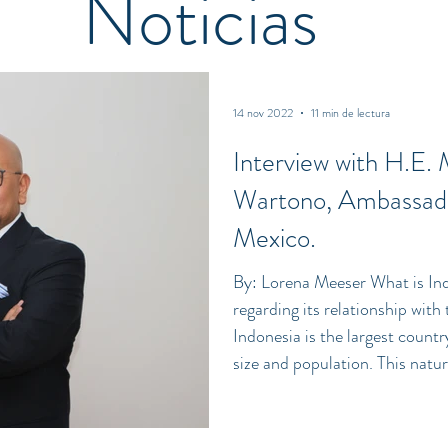
Noticias
14 nov 2022
11 min de lectura
Interview with H.E.
Wartono, Ambassador
Mexico.
By: Lorena Meeser What is Indo
regarding its relationship with
Indonesia is the largest countr
size and population. This natu
influential in the geopolitics o
founders of ASEAN (Association of South East Asian Nations),
founded on August 8th, 1967. T