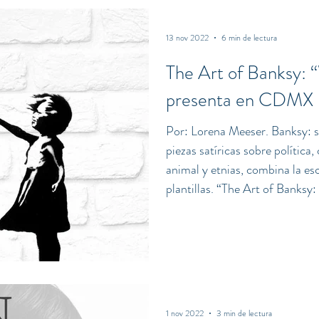
member states of Southeast A
13 nov 2022
6 min de lectura
The Art of Banksy: “
presenta en CDMX
Por: Lorena Meeser. Banksy: s
piezas satíricas sobre política
animal y etnias, combina la esc
plantillas. “The Art of Banksy
exposición, es todo un espectá
que a Banksy le encanta provoc
sociedad con humor y poesía. 
para expresar a través de su tr
1 nov 2022
3 min de lectura