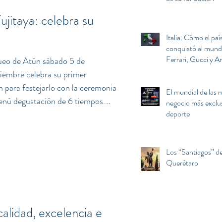
jitaya: celebra su
Italia: Cómo el paí
conquistó al mun
Ferrari, Gucci y A
ueo de Atún sábado 5 de
terminó atrapado e
iembre celebra su primer
euro, Berlusconi y
n para festejarlo con la ceremonia
El mundial de las m
nú degustación de 6 tiempos.
negocio más exclus
makase nigiri sushi y sopa miso
deporte
e de Japón Tiempo 4: Sashimi de
ori al carbon Tiempo 6: Tarta de
Los “Santiagos” d
imológicamente la palabra ronqueo
Querétaro
alidad, excelencia e