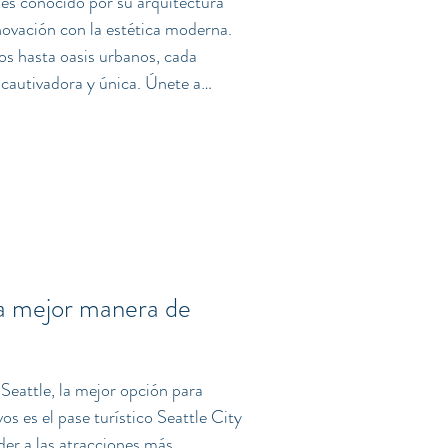
es conocido por su arquitectura
novación con la estética moderna.
s hasta oasis urbanos, cada
 cautivadora y única. Únete a
lorar algunos de los hitos
es que adornan el horizonte de
n Sky Habitat: Un Oasis Vertical
 Bishan Sky Habitat es un de
a mejor manera de
 Seattle, la mejor opción para
le City