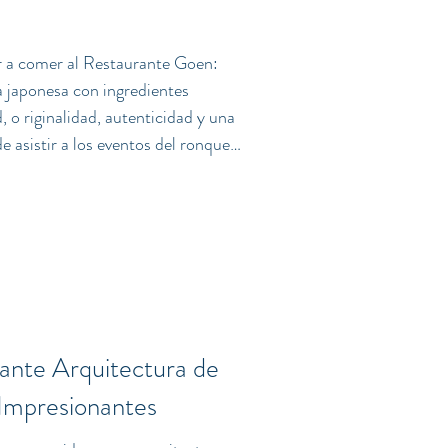
r a comer al Restaurante Goen:
 japonesa con ingredientes
 o riginalidad, autenticidad y una
nqueo
ada dos meses. La influencia
e nunca en las mesas de
ta ir a comer a este lugar par
nante Arquitectura de
 Impresionantes