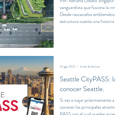
Por: Adriana Lobato Singapur 
vanguardista que fusiona la in
Desde rascacielos emblemático
estructura cuenta una historia
nosotros en este viaje para exp
arquitectónicos más fascinant
esta dinámica ciudad. 1. Bisha
Diseñado por Moshe Safdie, el
13 ago 2022
4 min de lectura
Seattle CityPASS: l
conocer Seattle.
Si vas a viajar próximamente a
conocer los principales atractivos es el pase turístico Seatt
PASS con el cual puedes acceder a las atracciones más