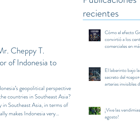
recientes
Cómo el efecto G
convirtió a los cen
comerciales en má
 Mr. Cheppy T.
manipular y secues
mente del consum
 of Indonesia to
El laberinto bajo la
secreto del «cepo» 
arterias invisibles d
nesia’s geopolitical perspective
Basílica de Guada
 the countries in Southeast Asia?
y in Southeast Asia, in terms of
¡Vive las vendimia
rally makes Indonesia very
agosto!
f the region. Indonesia is one of the
he Association consists of all 10