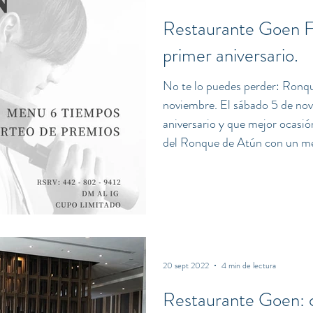
Restaurante Goen Fu
primer aniversario.
No te lo puedes perder: Ronq
noviembre. El sábado 5 de nov
aniversario y que mejor ocasió
del Ronque de Atún con un me
Tiempo 1: Nimono Tiempo 2: O
Tiempo 3: Sunomono de Hotat
Maguro (atun) Tiempo 5: Yakit
trufa El Ronqueo de Atún. Et
proviene
20 sept 2022
4 min de lectura
Restaurante Goen: c