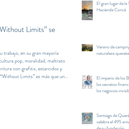
El gran lugar de la 
sia cou
Hacienda Concá
Without Limits” se
Verano de camping
u trabajo, en su gran mayoría
naturaleza queret
, cultura pop, moralidad, maltrato
ritura con grafitis, estarcidos y
: “Without Limits” es más que una
El imperio de los Ba
culo con una filosofía detrás ya
los secretos financ
los negocios invisi
ar, impactar y perturbar a la
detrás de la fortun
Banksy tiene una habilidad única
Palacio de Hierro
abajo algu
Santiago de Quer
celebra el 495 ani
de su fundación