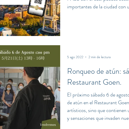
importantes de la ciudad con u
una de las ciudades más bella
Unidos donde sus altos edificios y las sedes de impo
empresas tecnológicas se mezc
bosques. ¿Qué es el Seattle C
5 ago 2022
2 min de lectura
Ronqueo de atún: sá
Restaurant Goen.
El próximo sábado 6 de agosto 
de atún en el Restaurant Goen 
artísticos, sino que contienen
y sensaciones que invaden nue
más rico que el anterior y nos 