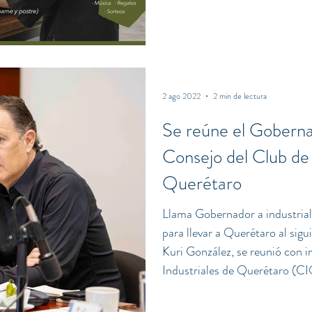
alta gastronomía japonesa y v
Restaurant Goen además de te
japonesa de la región siempre e
2 ago 2022
2 min de lectura
Se reúne el Goberna
Consejo del Club de 
Querétaro
Llama Gobernador a industriale
para llevar a Querétaro al sigu
Kuri González, se reunió con i
Industriales de Querétaro (CIQ
y actores activos de las accion
siguiente nivel. Además, escu