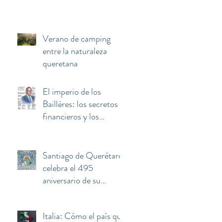
Verano de camping
entre la naturaleza
queretana
El imperio de los
Baillères: los secretos
financieros y los
negocios invisibles
detrás de la fortuna de
El Palacio de Hierro
Santiago de Querétaro
celebra el 495
aniversario de su
fundación
Italia: Cómo el país que