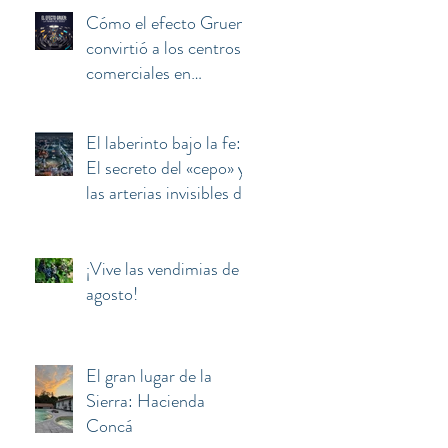
Cómo el efecto Gruen
convirtió a los centros
comerciales en
máquinas de manipular
y secuestrar la mente
El laberinto bajo la fe:
del consumidor
El secreto del «cepo» y
las arterias invisibles de
la Basílica de
Guadalupe
¡Vive las vendimias de
agosto!
El gran lugar de la
Sierra: Hacienda
Concá