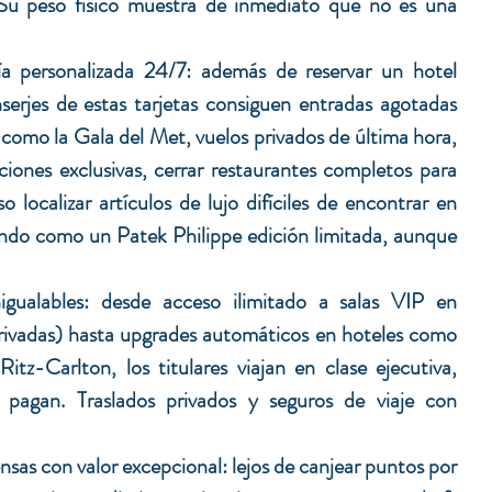
 Su peso físico muestra de inmediato que no es una 
ía personalizada 24/7
: además de reservar un hotel 
nserjes de estas tarjetas consiguen entradas agotadas 
como la Gala del Met, vuelos privados de última hora, 
ciones exclusivas, cerrar restaurantes completos para 
o localizar artículos de lujo difíciles de encontrar en 
undo
 como un Patek Philippe edición limitada, aunque 
nigualab
les:
 desde acceso ilimitado a salas VIP en 
rivadas) hasta upgrades automáticos en hoteles como 
itz-Carlton, los titulares viajan en clase ejecutiva, 
 pagan. 
T
raslados privados y seguros de viaje con 
as con valor excepcional: lejos de canjear puntos por 