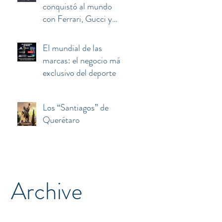
conquistó al mundo
con Ferrari, Gucci y
Armani terminó
atrapado entre el euro,
El mundial de las
Berlusconi y China
marcas: el negocio más
exclusivo del deporte
Los “Santiagos” de
Querétaro
Archive